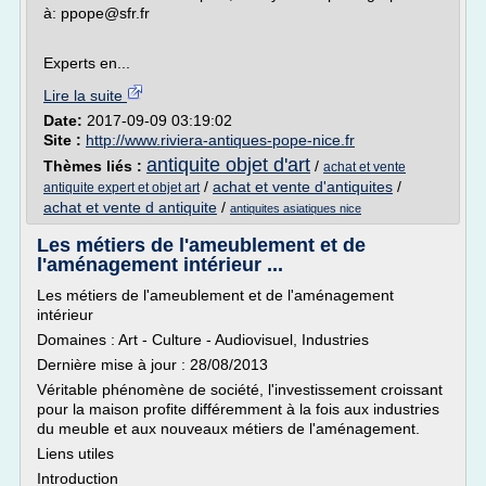
à: ppope@sfr.fr
Experts en...
Lire la suite
Date:
2017-09-09 03:19:02
Site :
http://www.riviera-antiques-pope-nice.fr
antiquite objet d'art
Thèmes liés :
/
achat et vente
/
achat et vente d'antiquites
/
antiquite expert et objet art
achat et vente d antiquite
/
antiquites asiatiques nice
Les métiers de l'ameublement et de
l'aménagement intérieur ...
Les métiers de l'ameublement et de l'aménagement
intérieur
Domaines : Art - Culture - Audiovisuel, Industries
Dernière mise à jour : 28/08/2013
Véritable phénomène de société, l'investissement croissant
pour la maison profite différemment à la fois aux industries
du meuble et aux nouveaux métiers de l'aménagement.
Liens utiles
Introduction