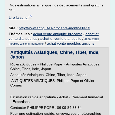
Nos estimations ainsi que nos déplacements sont gratuits
et...
Lire la suite
Site :
http://www.antiquites-brocante-montpellier.fr
Thèmes liés :
achat vente antiquite brocante
/
achat et
vente d'antiquites
/
achat et vente d antiquite
/
achat vente
/
achat vente meubles anciens
meubles anciens montpellier
Antiquités Asiatiques, Chine, Tibet, Inde,
Japon
Riviera Antiques - Philippe Pope » Antiquités Asiatiques,
Chine, Tibet, Inde, Japon
Antiquités Asiatiques, Chine, Tibet, Inde, Japon
ANTIQUITES ASIATIQUES, Philippe Pope et Olivier
Comès
Estimation rapide et gratuite - Achat - Paiement Immédiat
- Expertises
Contacter PHILIPPE POPE : 06 09 84 83 34
Pour une estimation rapide, envoyez vos photographies