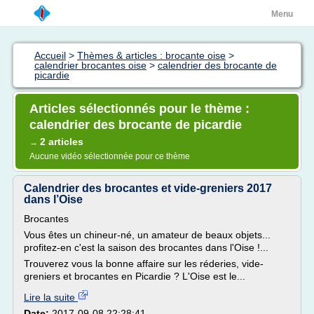
Menu
Accueil
>
Thèmes & articles : brocante oise
>
calendrier brocantes oise
>
calendrier des brocante de
picardie
Articles sélectionnés pour le thème :
calendrier des brocante de picardie
2 articles
→
Aucune vidéo sélectionnée pour ce thème
Calendrier des brocantes et vide-greniers 2017
dans l’Oise
Brocantes
Vous êtes un chineur-né, un amateur de beaux objets...
profitez-en c'est la saison des brocantes dans l'Oise !...
Trouverez vous la bonne affaire sur les réderies, vide-
greniers et brocantes en Picardie ? L'Oise est le...
Lire la suite
Date:
2017-09-08 22:28:41