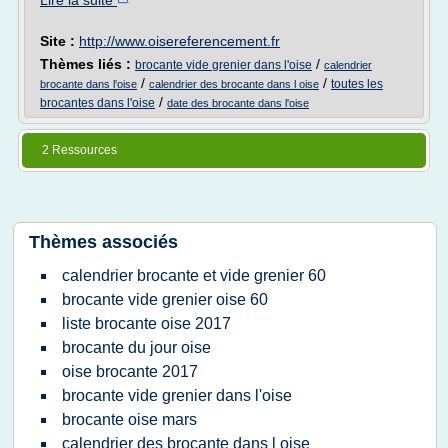
Lire la suite
Site :
http://www.oisereferencement.fr
Thèmes liés :
/
brocante vide grenier dans l'oise
calendrier
/
/
toutes les
brocante dans l'oise
calendrier des brocante dans l oise
/
brocantes dans l'oise
date des brocante dans l'oise
2 Ressources
Thèmes associés
calendrier brocante et vide grenier 60
brocante vide grenier oise 60
liste brocante oise 2017
brocante du jour oise
oise brocante 2017
brocante vide grenier dans l'oise
brocante oise mars
calendrier des brocante dans l oise