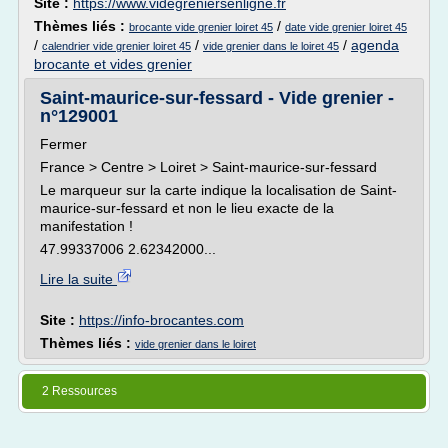
Site :
https://www.videgreniersenligne.fr
Thèmes liés :
/
brocante vide grenier loiret 45
date vide grenier loiret 45
/
/
/
agenda
calendrier vide grenier loiret 45
vide grenier dans le loiret 45
brocante et vides grenier
Saint-maurice-sur-fessard - Vide grenier -
n°129001
Fermer
France > Centre > Loiret > Saint-maurice-sur-fessard
Le marqueur sur la carte indique la localisation de Saint-
maurice-sur-fessard et non le lieu exacte de la
manifestation !
47.99337006 2.62342000...
Lire la suite
Site :
https://info-brocantes.com
Thèmes liés :
vide grenier dans le loiret
2 Ressources