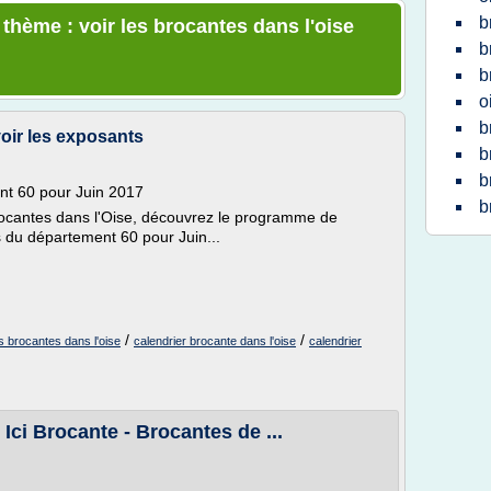
b
 thème : voir les brocantes dans l'oise
b
b
o
b
oir les exposants
b
b
nt 60 pour Juin 2017
b
ocantes dans l'Oise, découvrez le programme de
 du département 60 pour Juin...
/
/
es brocantes dans l'oise
calendrier brocante dans l'oise
calendrier
 Ici Brocante - Brocantes de ...