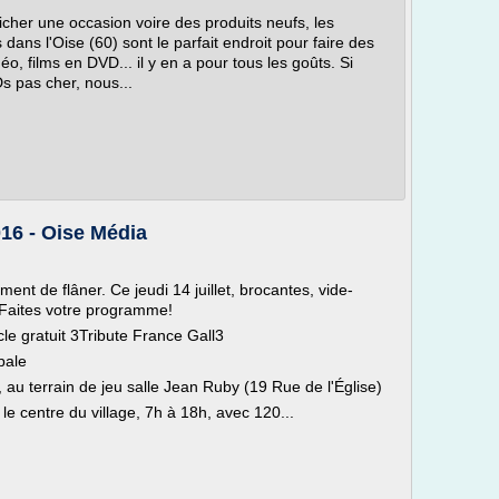
cher une occasion voire des produits neufs, les
 dans l'Oise (60) sont le parfait endroit pour faire des
éo, films en DVD... il y en a pour tous les goûts. Si
 pas cher, nous...
016 - Oise Média
ment de flâner. Ce jeudi 14 juillet, brocantes, vide-
 Faites votre programme!
le gratuit 3Tribute France Gall3
pale
au terrain de jeu salle Jean Ruby (19 Rue de l'Église)
 le centre du village, 7h à 18h, avec 120...