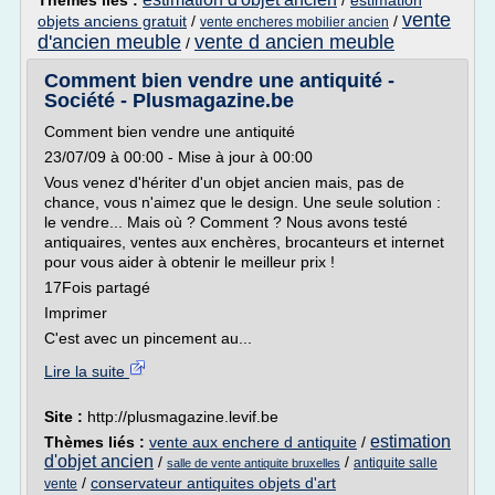
Thèmes liés :
/
estimation
vente
objets anciens gratuit
/
/
vente encheres mobilier ancien
d'ancien meuble
vente d ancien meuble
/
Comment bien vendre une antiquité -
Société - Plusmagazine.be
Comment bien vendre une antiquité
23/07/09 à 00:00 - Mise à jour à 00:00
Vous venez d'hériter d'un objet ancien mais, pas de
chance, vous n'aimez que le design. Une seule solution :
le vendre... Mais où ? Comment ? Nous avons testé
antiquaires, ventes aux enchères, brocanteurs et internet
pour vous aider à obtenir le meilleur prix !
17Fois partagé
Imprimer
C'est avec un pincement au...
Lire la suite
Site :
http://plusmagazine.levif.be
estimation
Thèmes liés :
vente aux enchere d antiquite
/
d'objet ancien
/
/
antiquite salle
salle de vente antiquite bruxelles
/
conservateur antiquites objets d'art
vente