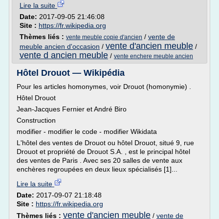
Lire la suite
Date:
2017-09-05 21:46:08
Site :
https://fr.wikipedia.org
Thèmes liés :
/
vente de
vente meuble copie d'ancien
vente d'ancien meuble
meuble ancien d'occasion
/
/
vente d ancien meuble
/
vente enchere meuble ancien
Hôtel Drouot — Wikipédia
Pour les articles homonymes, voir Drouot (homonymie) .
Hôtel Drouot
Jean-Jacques Fernier et André Biro
Construction
modifier - modifier le code - modifier Wikidata
L'hôtel des ventes de Drouot ou hôtel Drouot, situé 9, rue
Drouot et propriété de Drouot S.A. , est le principal hôtel
des ventes de Paris . Avec ses 20 salles de vente aux
enchères regroupées en deux lieux spécialisés [1]...
Lire la suite
Date:
2017-09-07 21:18:48
Site :
https://fr.wikipedia.org
vente d'ancien meuble
Thèmes liés :
/
vente de