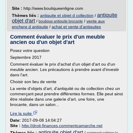
Site :
http://www.boutiqueenligne.com
antiquite
Thèmes liés :
antiquite et objet d collection
/
objet d'art
/
/
vente aux
boutique antiquite brocante
enchere d antiquite
/
achat et vente d'antiquites
Comment évaluer le prix d'un meuble
ancien ou d'un objet d'art
Posez votre question
Septembre 2017
Comment évaluer le prix d'achat d'un objet d'art ou d'un
meuble ancien. Les précautions à prendre avant d'investir
dans l'art.
Choisir son lieu de vente
La vente d'objets d'art, d'antiquité ou de collection chez un
commerçant peut prendre différentes formes. Elle peut ainsi
être réalisée dans une galerie d'art, une foire, une
brocante, dans un salon...
Lire la suite
Date:
2017-09-08 14:04:27
Site :
http://droit-finances.commentcamarche.net
antiquite objet d'art
Thèmes liés :
/