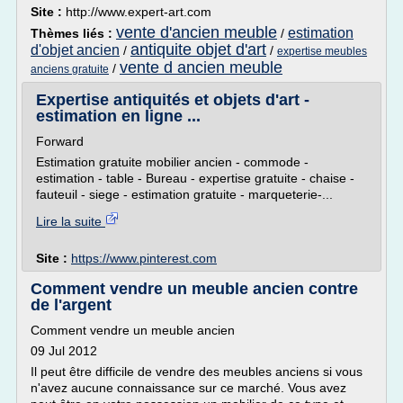
Site :
http://www.expert-art.com
vente d'ancien meuble
estimation
Thèmes liés :
/
antiquite objet d'art
d'objet ancien
/
/
expertise meubles
vente d ancien meuble
/
anciens gratuite
Expertise antiquités et objets d'art -
estimation en ligne ...
Forward
Estimation gratuite mobilier ancien - commode -
estimation - table - Bureau - expertise gratuite - chaise -
fauteuil - siege - estimation gratuite - marqueterie-...
Lire la suite
Site :
https://www.pinterest.com
Comment vendre un meuble ancien contre
de l'argent
Comment vendre un meuble ancien
09 Jul 2012
Il peut être difficile de vendre des meubles anciens si vous
n'avez aucune connaissance sur ce marché. Vous avez