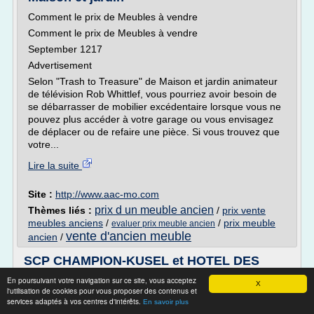
Comment le prix de Meubles à vendre
Comment le prix de Meubles à vendre
September 1217
Advertisement
Selon "Trash to Treasure" de Maison et jardin animateur
de télévision Rob Whittlef, vous pourriez avoir besoin de
se débarrasser de mobilier excédentaire lorsque vous ne
pouvez plus accéder à votre garage ou vous envisagez
de déplacer ou de refaire une pièce. Si vous trouvez que
votre...
Lire la suite
Site :
http://www.aac-mo.com
prix d un meuble ancien
Thèmes liés :
/
prix vente
meubles anciens
/
/
prix meuble
evaluer prix meuble ancien
vente d'ancien meuble
ancien
/
SCP CHAMPION-KUSEL et HOTEL DES
VENTES DE NIMES
En poursuivant votre navigation sur ce site, vous acceptez
X
l'utilisation de cookies pour vous proposer des contenus et
SCP CHAMPION-KUSEL et HOTEL DES VENTES DE
services adaptés à vos centres d'intérêts.
En savoir plus
NIMES