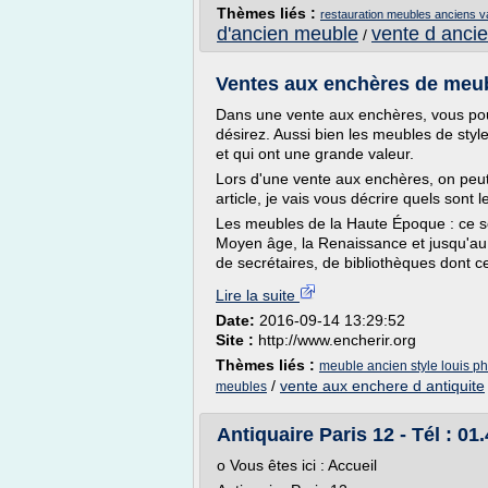
Thèmes liés :
restauration meubles anciens va
d'ancien meuble
vente d anci
/
Ventes aux enchères de meuble
Dans une vente aux enchères, vous pou
désirez. Aussi bien les meubles de st
et qui ont une grande valeur.
Lors d'une vente aux enchères, on peut 
article, je vais vous décrire quels sont 
Les meubles de la Haute Époque : ce so
Moyen âge, la Renaissance et jusqu'au 
de secrétaires, de bibliothèques dont ce
Lire la suite
Date:
2016-09-14 13:29:52
Site :
http://www.encherir.org
Thèmes liés :
meuble ancien style louis ph
/
vente aux enchere d antiquite
meubles
Antiquaire Paris 12 - Tél : 01
o Vous êtes ici : Accueil