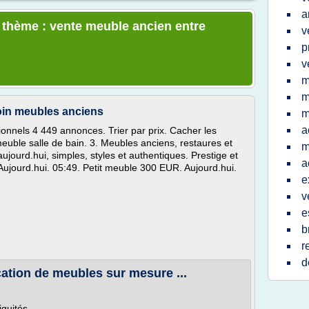
a
e thème : vente meuble ancien entre
v
p
v
m
m
oin meubles anciens
m
a
onnels 4 449 annonces. Trier par prix. Cacher les
euble salle de bain. 3. Meubles anciens, restaures et
m
jourd.hui, simples, styles et authentiques. Prestige et
a
 Aujourd.hui. 05:49. Petit meuble 300 EUR. Aujourd.hui.
e
v
e
b
r
d
cation de meubles sur mesure ...
iquités