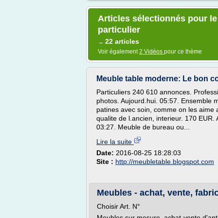
Articles sélectionnés pour l
particulier
22 articles
→
Voir également
2 Vidéos
pour ce thème
Meuble table moderne: Le bon c
Particuliers 240 610 annonces. Professi
photos. Aujourd.hui. 05:57. Ensemble m
patines avec soin, comme on les aime au
qualite de l.ancien, interieur. 170 EUR.
03:27. Meuble de bureau ou...
Lire la suite
Date:
2016-08-25 18:28:03
Site :
http://meubletable.blogspot.com
Meubles - achat, vente, fabri
Choisir Art. N°
Meubles sur mesure, achat-vente d'ant