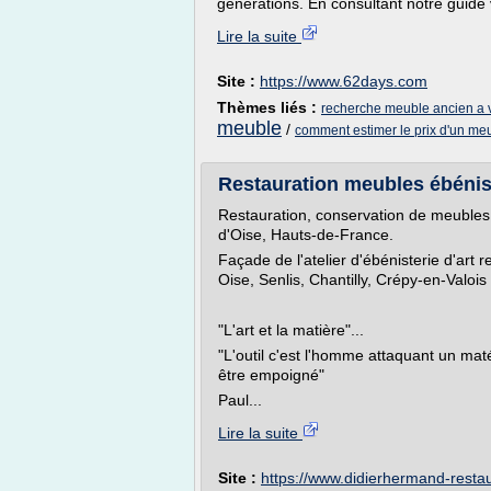
générations. En consultant notre guide v
Lire la suite
Site :
https://www.62days.com
Thèmes liés :
recherche meuble ancien a 
meuble
/
comment estimer le prix d'un me
Restauration meubles ébénist
Restauration, conservation de meubles,
d'Oise, Hauts-de-France.
Façade de l'atelier d'ébénisterie d'ar
Oise, Senlis, Chantilly, Crépy-en-Valois
"L'art et la matière"...
"L'outil c'est l'homme attaquant un ma
être empoigné"
Paul...
Lire la suite
Site :
https://www.didierhermand-resta