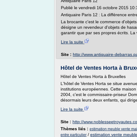
Antiquaire Paris 12
Publié le vendredi 16 octobre 2015 10:
Antiquaire Paris 12 : La différence entr
La brocante c'est le commerce d'objets
désigne un revendeur d'objets de hasar
garantir que par ses propres écrits. La v
Lire la suite
Site :
http://www.antiquaire-debarras.pa
Hôtel de Ventes Horta à Brux
Hôtel de Ventes Horta à Bruxelles
L'hôtel de Ventes Horta se situe avenu
institutions européennes. Cette maison
2004, c'est le commissaire-priseur Dom
désormais leurs deux enfants, qui dirig
Lire la suite
Site :
http://www.noblesseetroyautes.c
Thèmes liés :
estimation meuble vente ma
/
estimation vente meubl
entre particulier