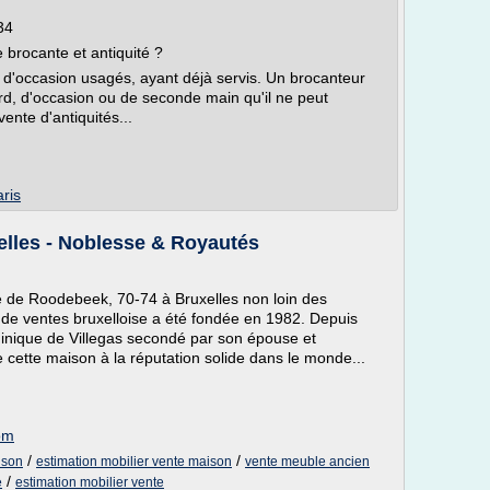
34
e brocante et antiquité ?
 d'occasion usagés, ayant déjà servis. Un brocanteur
d, d'occasion ou de seconde main qu'il ne peut
ente d'antiquités...
ris
elles - Noblesse & Royautés
e de Roodebeek, 70-74 à Bruxelles non loin des
 de ventes bruxelloise a été fondée en 1982. Depuis
inique de Villegas secondé par son épouse et
e cette maison à la réputation solide dans le monde...
om
/
/
ison
estimation mobilier vente maison
vente meuble ancien
e
/
estimation mobilier vente