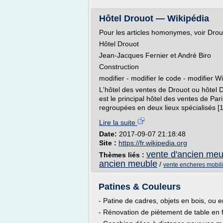
Hôtel Drouot — Wikipédia
Pour les articles homonymes, voir Dro
Hôtel Drouot
Jean-Jacques Fernier et André Biro
Construction
modifier - modifier le code - modifier W
L'hôtel des ventes de Drouot ou hôtel D
est le principal hôtel des ventes de Pa
regroupées en deux lieux spécialisés [1]
Lire la suite
Date:
2017-09-07 21:18:48
Site :
https://fr.wikipedia.org
vente d'ancien meu
Thèmes liés :
ancien meuble
/
vente encheres mobili
Patines & Couleurs
- Patine de cadres, objets en bois, ou e
- Rénovation de piètement de table en fo