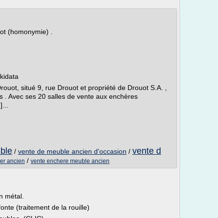
uot (homonymie) .
ikidata
rouot, situé 9, rue Drouot et propriété de Drouot S.A. ,
ris . Avec ses 20 salles de vente aux enchères
...
ble
vente d
/
vente de meuble ancien d'occasion
/
/
er ancien
vente enchere meuble ancien
n métal.
nte (traitement de la rouille)