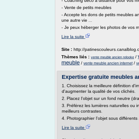
- Coaching déco à distance pour vos 
- Vente de petits meubles
- Accepte les dons de petits meubles an
une autre vie ...
- Je peux héberger les photos de vos 
Lire la suite
Site :
http://patinescouleurs.canalblog
Thèmes liés :
/
vente meuble ancien relooke
meuble
/
/
vente meuble ancien internet
v
Expertise gratuite meubles a
1. Choisissez la meilleure définition d'
d'augmenter la qualité de vos clichés.
2. Placez l'objet sur un fond neutre (dra
3. Préférez les lumières naturelles ou i
meilleurs contrastes.
4. Photographier l'objet sous différents 
Lire la suite