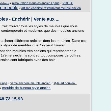
vente
/
/
restauration meubles anciens paris
l d'oise
en meuble
/
artisan ebeniste restaurateur meuble ancien
s - Enchérir | Vente aux ...
rrez trouver tous les styles de meubles que vous
yle contemporain et moderne, que des meubles anciens
acheter différents articles, dont les meubles. Dans cet
les styles de meubles que l'on peut trouver.
nt des meubles très anciens qui représentent le
17ème siècle. Ils sont surtout composés de coffres,
rtains sont fabriqués avec des bois...
/
/
ilippe
vente enchere meuble ancien
style art nouveau
/
meuble de bureau style ancien
.48.72.15.93