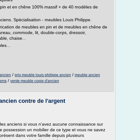
 pin et en chêne 100% massif + de 40 modèles de
ciens. Spécialisation - meubles Louis Philippe.
brication de meubles en pin et de meubles en chêne de
bureau, commode, lit, double-corps, dressoir,
ble, chaise...
les...
/
/
'ancien
prix meuble louis philippe ancien
meuble ancien
iens
/
vente meuble copie d'ancien
cien contre de l'argent
ubles anciens si vous n'avez aucune connaissance sur
e possession un mobilier de ce type et vous ne savez
présent dans votre famille depuis plusieurs