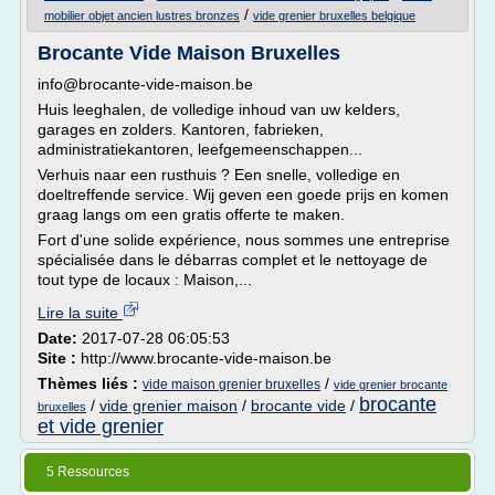
/
mobilier objet ancien lustres bronzes
vide grenier bruxelles belgique
Brocante Vide Maison Bruxelles
info@brocante-vide-maison.be
Huis leeghalen, de volledige inhoud van uw kelders,
garages en zolders. Kantoren, fabrieken,
administratiekantoren, leefgemeenschappen...
Verhuis naar een rusthuis ? Een snelle, volledige en
doeltreffende service. Wij geven een goede prijs en komen
graag langs om een gratis offerte te maken.
Fort d'une solide expérience, nous sommes une entreprise
spécialisée dans le débarras complet et le nettoyage de
tout type de locaux : Maison,...
Lire la suite
Date:
2017-07-28 06:05:53
Site :
http://www.brocante-vide-maison.be
Thèmes liés :
/
vide maison grenier bruxelles
vide grenier brocante
brocante
/
vide grenier maison
/
brocante vide
/
bruxelles
et vide grenier
5 Ressources