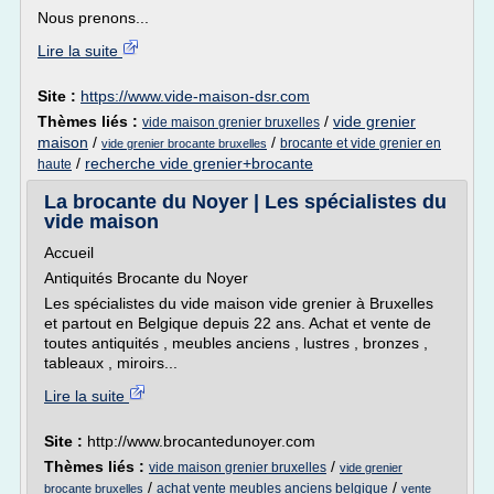
Nous prenons...
Lire la suite
Site :
https://www.vide-maison-dsr.com
Thèmes liés :
/
vide grenier
vide maison grenier bruxelles
maison
/
/
brocante et vide grenier en
vide grenier brocante bruxelles
/
recherche vide grenier+brocante
haute
La brocante du Noyer | Les spécialistes du
vide maison
Accueil
Antiquités Brocante du Noyer
Les spécialistes du vide maison vide grenier à Bruxelles
et partout en Belgique depuis 22 ans. Achat et vente de
toutes antiquités , meubles anciens , lustres , bronzes ,
tableaux , miroirs...
Lire la suite
Site :
http://www.brocantedunoyer.com
Thèmes liés :
/
vide maison grenier bruxelles
vide grenier
/
/
achat vente meubles anciens belgique
brocante bruxelles
vente