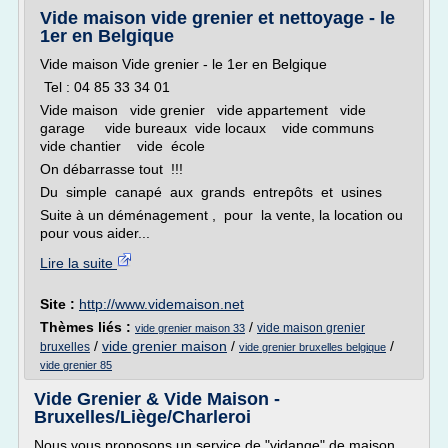
Vide maison vide grenier et nettoyage - le
1er en Belgique
Vide maison Vide grenier - le 1er en Belgique
Tel : 04 85 33 34 01
Vide maison vide grenier vide appartement vide
garage vide bureaux vide locaux vide communs
vide chantier vide école
On débarrasse tout !!!
Du simple canapé aux grands entrepôts et usines
Suite à un déménagement , pour la vente, la location ou
pour vous aider...
Lire la suite
Site :
http://www.videmaison.net
Thèmes liés :
/
vide maison grenier
vide grenier maison 33
/
vide grenier maison
/
/
bruxelles
vide grenier bruxelles belgique
vide grenier 85
Vide Grenier & Vide Maison -
Bruxelles/Liège/Charleroi
Nous vous proposons un service de "vidange" de maison