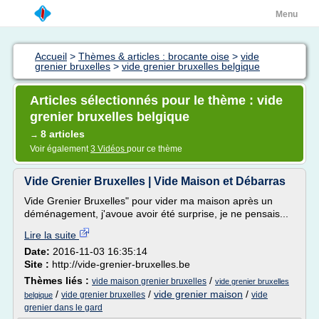
Menu
Accueil
>
Thèmes & articles : brocante oise
>
vide
grenier bruxelles
>
vide grenier bruxelles belgique
Articles sélectionnés pour le thème : vide
grenier bruxelles belgique
8 articles
→
Voir également
3 Vidéos
pour ce thème
Vide Grenier Bruxelles | Vide Maison et Débarras
Vide Grenier Bruxelles" pour vider ma maison après un
déménagement, j'avoue avoir été surprise, je ne pensais...
Lire la suite
Date:
2016-11-03 16:35:14
Site :
http://vide-grenier-bruxelles.be
Thèmes liés :
/
vide maison grenier bruxelles
vide grenier bruxelles
/
/
vide grenier maison
/
vide grenier bruxelles
vide
belgique
grenier dans le gard