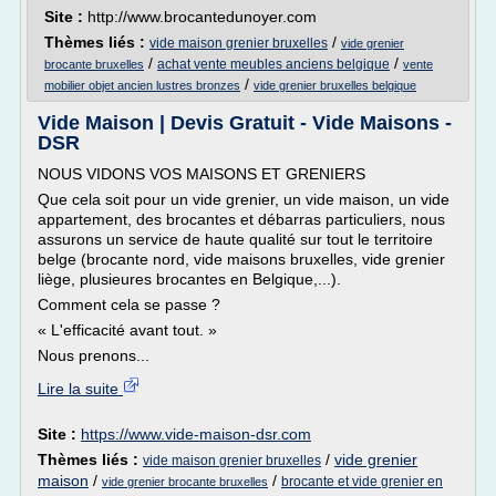
Site :
http://www.brocantedunoyer.com
Thèmes liés :
/
vide maison grenier bruxelles
vide grenier
/
/
achat vente meubles anciens belgique
brocante bruxelles
vente
/
mobilier objet ancien lustres bronzes
vide grenier bruxelles belgique
Vide Maison | Devis Gratuit - Vide Maisons -
DSR
NOUS VIDONS VOS MAISONS ET GRENIERS
Que cela soit pour un vide grenier, un vide maison, un vide
appartement, des brocantes et débarras particuliers, nous
assurons un service de haute qualité sur tout le territoire
belge (brocante nord, vide maisons bruxelles, vide grenier
liège, plusieures brocantes en Belgique,...).
Comment cela se passe ?
« L'efficacité avant tout. »
Nous prenons...
Lire la suite
Site :
https://www.vide-maison-dsr.com
Thèmes liés :
/
vide grenier
vide maison grenier bruxelles
maison
/
/
brocante et vide grenier en
vide grenier brocante bruxelles