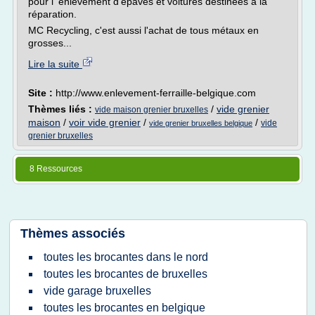
pour l' enlèvement d'épaves et voitures destinées à la
réparation.
MC Recycling, c'est aussi l'achat de tous métaux en
grosses...
Lire la suite
Site :
http://www.enlevement-ferraille-belgique.com
Thèmes liés :
/
vide grenier
vide maison grenier bruxelles
maison
/
voir vide grenier
/
/
vide
vide grenier bruxelles belgique
grenier bruxelles
8 Ressources
Thèmes associés
toutes les brocantes dans le nord
toutes les brocantes de bruxelles
vide garage bruxelles
toutes les brocantes en belgique