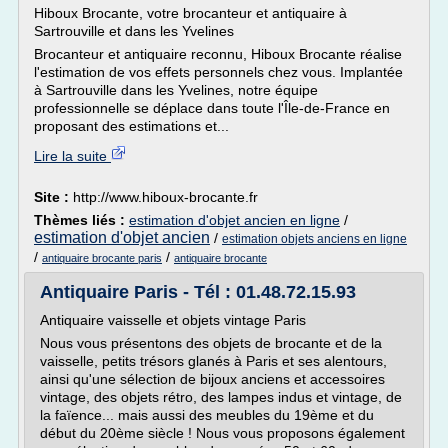
Hiboux Brocante, votre brocanteur et antiquaire à
Sartrouville et dans les Yvelines
Brocanteur et antiquaire reconnu, Hiboux Brocante réalise
l'estimation de vos effets personnels chez vous. Implantée
à Sartrouville dans les Yvelines, notre équipe
professionnelle se déplace dans toute l'Île-de-France en
proposant des estimations et...
Lire la suite
Site :
http://www.hiboux-brocante.fr
Thèmes liés :
estimation d'objet ancien en ligne
/
estimation d'objet ancien
/
estimation objets anciens en ligne
/
/
antiquaire brocante paris
antiquaire brocante
Antiquaire Paris - Tél : 01.48.72.15.93
Antiquaire vaisselle et objets vintage Paris
Nous vous présentons des objets de brocante et de la
vaisselle, petits trésors glanés à Paris et ses alentours,
ainsi qu'une sélection de bijoux anciens et accessoires
vintage, des objets rétro, des lampes indus et vintage, de
la faïence... mais aussi des meubles du 19ème et du
début du 20ème siècle ! Nous vous proposons également