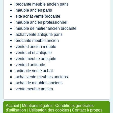
brocante meuble ancien paris
meuble ancien paris
site achat vente brocante
meuble ancien professionnel
meuble de metier ancien brocante
achat vente antiquite paris
brocante meuble ancien
vente d ancien meuble
vente art et antiquite
vente meuble antiquite
vente d antiquite
antiquite vente achat
achat vente meubles anciens
achat de meubles anciens
vente meuble ancien
Accueil
|
Mentions légales
|
Conditions générales
d'utilisation
|
Utilisation des cookies
|
Contact à propos