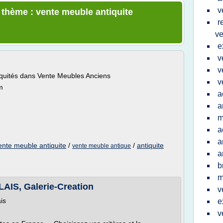
v
e thème : vente meuble antiquite
r
v
e
v
v
iquités dans Vente Meubles Anciens
v
m
a
a
m
a
a
ente meuble antiquite
/
/
antiquite
vente meuble antique
a
b
m
S, Galerie-Creation
v
is
e
v