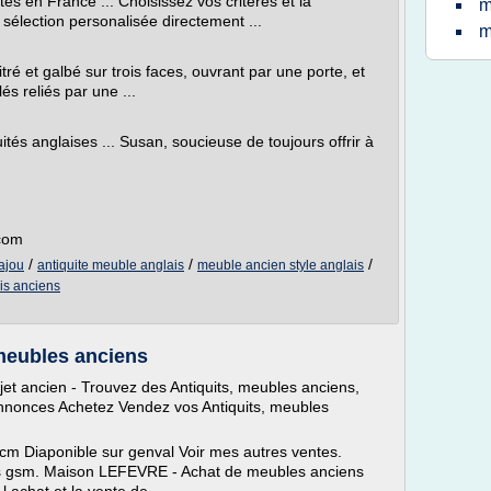
es en France ... Choisissez vos critères et la
m
sélection personalisée directement ...
m
tré et galbé sur trois faces, ouvrant par une porte, et
és reliés par une ...
tés anglaises ... Susan, soucieuse de toujours offrir à
.com
/
/
/
ajou
antiquite meuble anglais
meuble ancien style anglais
is anciens
 meubles anciens
jet ancien - Trouvez des Antiquits, meubles anciens,
nnonces Achetez Vendez vos Antiquits, meubles
cm Diaponible sur genval Voir mes autres ventes.
s gsm. Maison LEFEVRE - Achat de meubles anciens