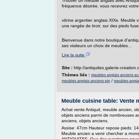
Trouver un meuble anglais avec Antiquit
fréquence désirée, vous recevrez votre 
vitrine argentier anglais XIXe. Meuble vi
une rangée de tiroir, sur des pieds fusel
Bienvenue dans notre boutique d'antiqui
ses visiteurs un choix de meubles...
Lire la suite
Site :
http://antiquites.galerie-creation
Thèmes liés :
meubles anglais anciens ac
/
meubles anglais anciens pin
meubles angla
Meuble cuisine table: Vente
Achat vente Antiquit, meuble ancien, ob
objets anciens parmi de nombreuses a
anciens, objets anciens.
Assise: 47cm Hauteur repose pieds: 14
Meuble ancien a venir chercher a mon