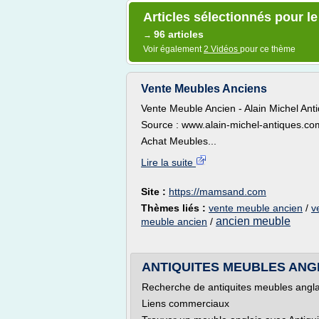
Articles sélectionnés pour l
96 articles
→
Voir également
2 Vidéos
pour ce thème
Vente Meubles Anciens
Vente Meuble Ancien - Alain Michel Ant
Source : www.alain-michel-antiques.co
Achat Meubles...
Lire la suite
Site :
https://mamsand.com
Thèmes liés :
vente meuble ancien
/
v
ancien meuble
meuble ancien
/
ANTIQUITES MEUBLES ANGLAI
Recherche de antiquites meubles angla
Liens commerciaux