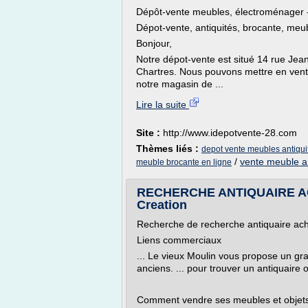
Dépôt-vente meubles, électroménager -
Dépot-vente, antiquités, brocante, meu
Bonjour,
Notre dépot-vente est situé 14 rue Jean
Chartres. Nous pouvons mettre en ven
notre magasin de ...
Lire la suite
Site :
http://www.idepotvente-28.com
Thèmes liés :
depot vente meubles antiqui
/
vente meuble an
meuble brocante en ligne
RECHERCHE ANTIQUAIRE AC
Creation
Recherche de recherche antiquaire ac
Liens commerciaux
... Le vieux Moulin vous propose un g
anciens. ... pour trouver un antiquaire 
Comment vendre ses meubles et objets a