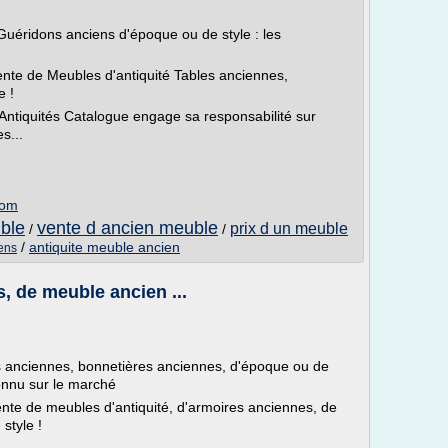
Guéridons anciens d'époque ou de style : les
ente de Meubles d'antiquité Tables anciennes,
e !
 Antiquités Catalogue engage sa responsabilité sur
s...
com
ble
vente d ancien meuble
prix d un meuble
/
/
/
antiquite meuble ancien
ens
s, de meuble ancien ...
es anciennes, bonnetières anciennes, d'époque ou de
connu sur le marché
ente de meubles d'antiquité, d'armoires anciennes, de
style !