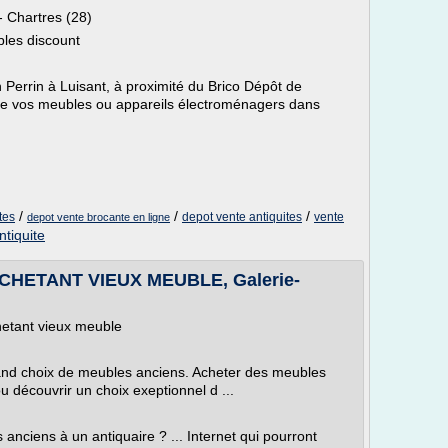
 Chartres (28)
bles discount
 Perrin à Luisant, à proximité du Brico Dépôt de
te vos meubles ou appareils électroménagers dans
/
/
/
tes
depot vente antiquites
vente
depot vente brocante en ligne
tiquite
HETANT VIEUX MEUBLE, Galerie-
hetant vieux meuble
rand choix de meubles anciens. Acheter des meubles
ou découvrir un choix exeptionnel d ...
nciens à un antiquaire ? ... Internet qui pourront