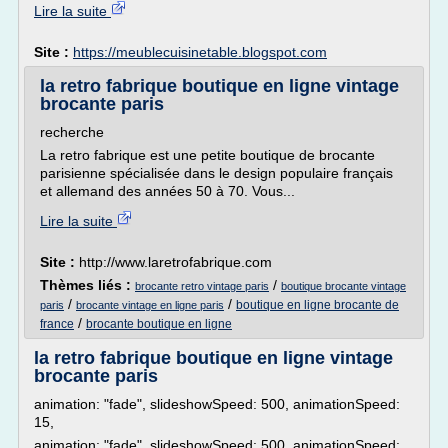
Lire la suite
Site :
https://meublecuisinetable.blogspot.com
la retro fabrique boutique en ligne vintage
brocante paris
recherche
La retro fabrique est une petite boutique de brocante
parisienne spécialisée dans le design populaire français
et allemand des années 50 à 70. Vous...
Lire la suite
Site :
http://www.laretrofabrique.com
Thèmes liés :
/
brocante retro vintage paris
boutique brocante vintage
/
/
boutique en ligne brocante de
paris
brocante vintage en ligne paris
/
france
brocante boutique en ligne
la retro fabrique boutique en ligne vintage
brocante paris
animation: "fade", slideshowSpeed: 500, animationSpeed:
15,
animation: "fade", slideshowSpeed: 500, animationSpeed: