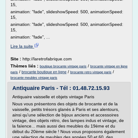
15,
animation: "fade", slideshowSpeed: 500, animationSpeed:
15,
animation: "fade", slideshowSpeed: 500, animationSpeed:
15,
animation: "fade", ...
Lire la suite
Site :
http://laretrofabrique.com
Thèmes liés :
/
boutique brocante vintage paris
brocante vintage en ligne
/
/
/
brocante boutique en ligne
paris
brocante retro vintage paris
brocante meubles vintage paris
Antiquaire Paris - Tél : 01.48.72.15.93
Antiquaire vaisselle et objets vintage Paris
Nous vous présentons des objets de brocante et de la
vaisselle, petits trésors glanés à Paris et ses alentours,
ainsi qu'une sélection de bijoux anciens et accessoires
vintage, des objets rétro, des lampes indus et vintage, de
la faïence... mais aussi des meubles du 19ème et du
début du 20ème siècle ! Nous vous proposons également
une sélection de meubles des années 50 et 60, des